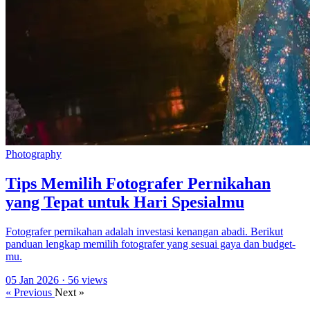
Photography
Tips Memilih Fotografer Pernikahan
yang Tepat untuk Hari Spesialmu
Fotografer pernikahan adalah investasi kenangan abadi. Berikut
panduan lengkap memilih fotografer yang sesuai gaya dan budget-
mu.
05 Jan 2026
· 56 views
« Previous
Next »