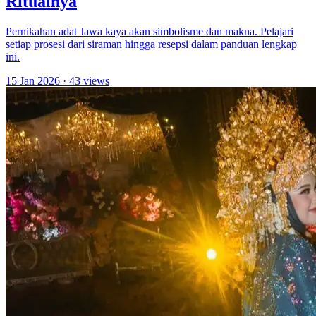
Ritualnya
Pernikahan adat Jawa kaya akan simbolisme dan makna. Pelajari
setiap prosesi dari siraman hingga resepsi dalam panduan lengkap
ini.
15 Jan 2026
· 43 views