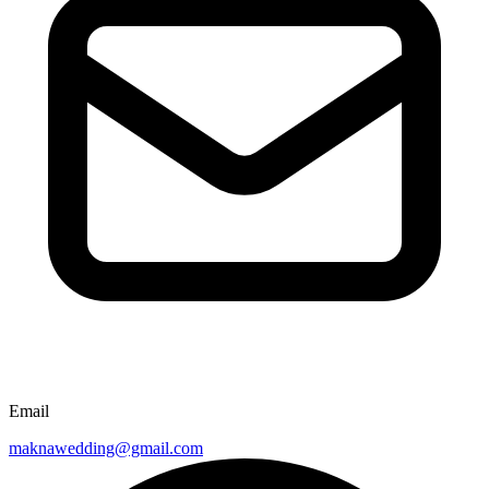
Email
maknawedding@gmail.com