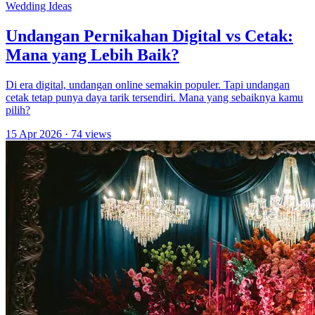
Wedding Ideas
Undangan Pernikahan Digital vs Cetak:
Mana yang Lebih Baik?
Di era digital, undangan online semakin populer. Tapi undangan
cetak tetap punya daya tarik tersendiri. Mana yang sebaiknya kamu
pilih?
15 Apr 2026
· 74 views