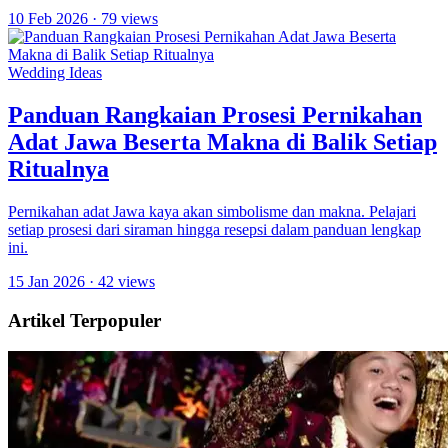
10 Feb 2026
· 79 views
Wedding Ideas
Panduan Rangkaian Prosesi Pernikahan
Adat Jawa Beserta Makna di Balik Setiap
Ritualnya
Pernikahan adat Jawa kaya akan simbolisme dan makna. Pelajari
setiap prosesi dari siraman hingga resepsi dalam panduan lengkap
ini.
15 Jan 2026
· 42 views
Artikel Terpopuler