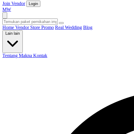
Join Vendor
Login
M
W
Home
Vendor
Store
Promo
Real Wedding
Blog
Lain lain
Tentang Makna
Kontak