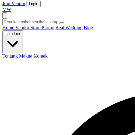
Join Vendor
Login
M
W
Home
Vendor
Store
Promo
Real Wedding
Blog
Lain lain
Tentang Makna
Kontak