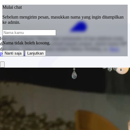
Mulai chat
Sebelum mengirim pesan, masukkan nama yang ingin ditampilkan
ke admin.
Hati-hati penipuan! Mohon tidak bertransaksi di luar platform resmi
Nama tidak boleh kosong.
dan tidak memberikan data pribadi kepada penjual, seperti nomor HP
dan alamat. Tetap berinteraksi melalui Makna Wedding, ya.
Baca
Nanti saja
Lanjutkan
Panduan Keamanan.