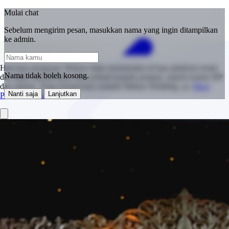
Mulai chat
Sebelum mengirim pesan, masukkan nama yang ingin ditampilkan
ke admin.
Hati-hati penipuan! Mohon tidak bertransaksi di luar platform resmi
Nama tidak boleh kosong.
dan tidak memberikan data pribadi kepada penjual, seperti nomor HP
dan alamat. Tetap berinteraksi melalui Makna Wedding, ya.
Baca
Nanti saja
Lanjutkan
Panduan Keamanan.